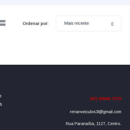
Mais recente
Ordenar por:
e
(67) 99940-7370
s
renanveiculos3l@gmail.com
Rua Paranaíba, 1127, Centro.