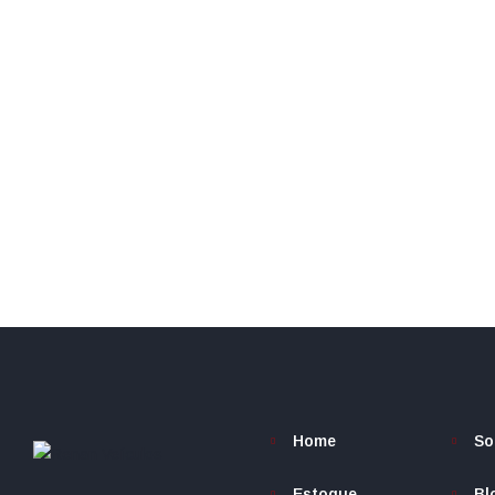
Home
So
Estoque
Bl