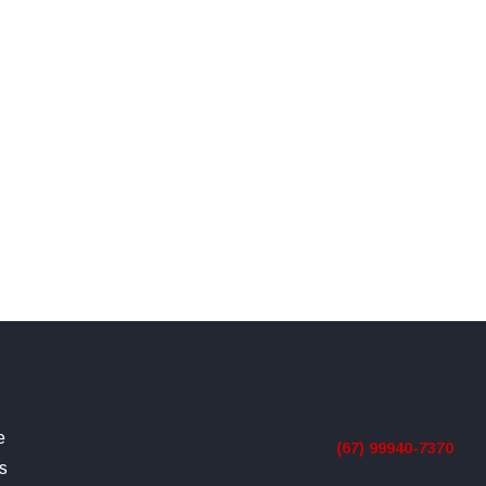
e
(67) 99940-7370
s